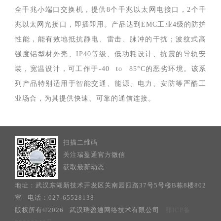
全千兆小端口交换机，提供8个千兆以太网电接口，2个千
兆以太网光接口，即插即用。产品达到EMC工业4级的防护
性能，能有效地抵抗静电、雷击、脉冲的干扰；波纹式高
强度铝型材外壳、IP40等级、低功耗设计、抗震的导轨安
装，宽温设计，可工作于-40 to 85°C的恶劣环境。该系
列产品特别适用于智能交通、能源、电力、安防等严酷工
业场合，为其提供快速、可靠的通信连接。
扫描二维码
关注瑞盈通官方微信
获取最新动态
地址：武汉东湖新技术开发区关南园四路37号5号楼B栋8楼802
室 电话：027-65528138
版权所有©2026 武汉瑞盈通网络技术有限公司
鄂ICP备