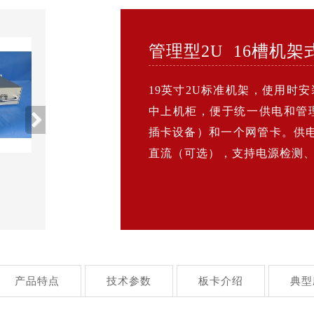
管理型2U 16槽机
19英寸2U标准机架，使用时
中上机柜，便于统一供电和管
插卡设备）和一个网管卡。供电为
直流（可选），支持电源检测
产品特点
技术参数
板卡介绍
典型